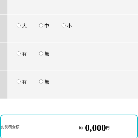
大
中
小
有
無
有
無
0,000
お見積金額
約
円